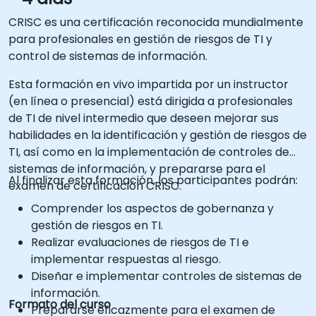
CRISC es una certificación reconocida mundialmente
para profesionales en gestión de riesgos de TI y
control de sistemas de información.
Esta formación en vivo impartida por un instructor
(en línea o presencial) está dirigida a profesionales
de TI de nivel intermedio que deseen mejorar sus
habilidades en la identificación y gestión de riesgos de
TI, así como en la implementación de controles de
sistemas de información, y prepararse para el
Al finalizar esta formación, los participantes podrán:
examen de certificación CRISC.
Comprender los aspectos de gobernanza y
gestión de riesgos en TI.
Realizar evaluaciones de riesgos de TI e
implementar respuestas al riesgo.
Diseñar e implementar controles de sistemas de
información.
Formato del curso
Prepararse eficazmente para el examen de