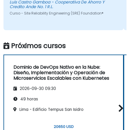
tiva De Ahorro Y
edito Ande No. 1 R.L.
so - Site Reliability Engineering (SRE) Foundation®
Próximos cursos
Dominio de DevOps Nativo en la Nube:
Diseño, Implementación y Operación de
Microservicios Escalables con Kubernetes
2026-09-30 09:30
49 horas
Lima - Edificio Tempus San Isidro
20650 USD