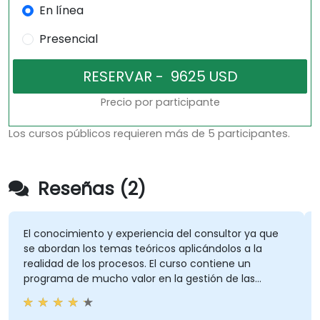
En línea
Presencial
Precio por participante
Los cursos públicos requieren más de 5 participantes.
Reseñas (2)
 conocimiento y experiencia del consultor ya que
Que fue
 abordan los temas teóricos aplicándolos a la
alidad de los procesos. El curso contiene un
ograma de mucho valor en la gestión de las
Ricard
cnologías de información.
Curso - 