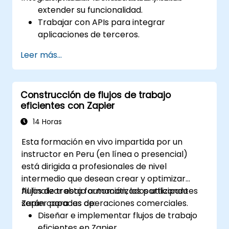
extender su funcionalidad.
Trabajar con APIs para integrar
aplicaciones de terceros.
Crear conectores personalizados para
Leer más...
aplicaciones no compatibles.
Utilizar técnicas avanzadas de
automatización con Make y APIs.
Construcción de flujos de trabajo
eficientes con Zapier
14 Horas
Esta formación en vivo impartida por un
instructor en Peru (en línea o presencial)
está dirigida a profesionales de nivel
intermedio que desean crear y optimizar
flujos de trabajo automatizados utilizando
Al finalizar esta formación, los participantes
Zapier para las operaciones comerciales.
serán capaces de:
Diseñar e implementar flujos de trabajo
eficientes en Zapier.