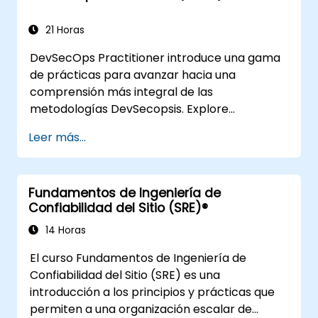
trabajo, como la comprensión del Mapeo del
Flujo de Valor.
21 Horas
DevSecOps Practitioner introduce una gama
de prácticas para avanzar hacia una
comprensión más integral de las
metodologías DevSecopsis. Explore
resultados prácticos encontrando la
Leer más...
combinación adecuada de personas,
construyendo procesos para acelerar el
valor y comparando las opciones
Fundamentos de Ingeniería de
tecnológicas disponibles hoy en día. Está
Confiabilidad del Sitio (SRE)®
orientado a organizaciones que han
experimentado transformaciones recientes y
14 Horas
buscan mejorar sus habilidades y conciencia
El curso Fundamentos de Ingeniería de
en materia de DevSecOps.
Confiabilidad del Sitio (SRE) es una
introducción a los principios y prácticas que
permiten a una organización escalar de