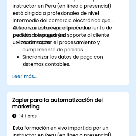
instructor en Peru (en línea o presencial)
está dirigida a profesionales de nivel
intermedio del comercio electrónico que
deseen automatizar el procesamiento de
Al finalizar esta capacitación, los
pedidos, los pagos y el soporte al cliente
participantes podrán:
utilizando Zapier.
Automatizar el procesamiento y
cumplimiento de pedidos.
Sincronizar los datos de pago con
sistemas contables.
Mejorar el soporte al cliente mediante la
Leer más...
automatización.
Optimizar los flujos de trabajo de
marketing y ventas.
Zapier para la automatización del
marketing
14 Horas
Esta formación en vivo impartida por un
instructor en Peru (en línea o presencial)