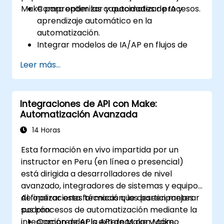
Make para optimizar y automatizar procesos.
Comprender las capacidades de IA y
aprendizaje automático en la
automatización.
Integrar modelos de IA/AP en flujos de
trabajo de Make mediante APIs.
Leer más...
Implementar análisis de sentimiento,
modelado predictivo y toma de
decisiones basada en datos.
Integraciones de API con Make:
Optimizar y escalar flujos de trabajo de
Automatización Avanzada
automatización impulsados por IA.
14 Horas
Esta formación en vivo impartida por un
instructor en Peru (en línea o presencial)
está dirigida a desarrolladores de nivel
avanzado, integradores de sistemas y equipos
de operaciones técnicas que deseen mejorar
Al finalizar esta formación, los participantes
sus procesos de automatización mediante la
podrán:
integración de APIs externas con Make.
Comprender la API de Make y cómo