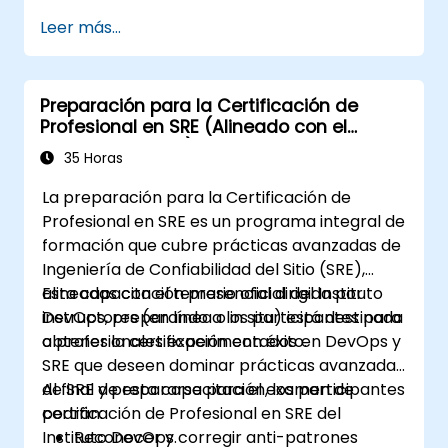
manera confiable y económica sus servicios
Leer más...
críticos. Introducir la confiabilidad del sitio
requiere un reacondicionamiento
organizacional, un nuevo enfoque en la
Preparación para la Certificación de
ingeniería y la automatización, y la adopción
Profesional en SRE (Alineado con el
de diversos paradigmas de trabajo nuevos.
Instituto DevOps)
35 Horas
La preparación para la Certificación de
Profesional en SRE es un programa integral de
formación que cubre prácticas avanzadas de
Ingeniería de Confiabilidad del Sitio (SRE),
alineadas con el temario oficial del Instituto
Esta capacitación presencial dirigida por
DevOps, preparando a los participantes para
instructores (en línea o in situ) está destinada
obtener la certificación con éxito.
a profesionales experimentados en DevOps y
SRE que deseen dominar prácticas avanzadas
de SRE y prepararse para el examen de
Al final de esta capacitación, los participantes
certificación de Profesional en SRE del
podrán:
Instituto DevOps.
Reconocer y corregir anti-patrones