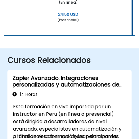
(En línea)
24150 USD
(Presencial)
Cursos Relacionados
Zapier Avanzado: Integraciones
personalizadas y automatizaciones de
múltiples pasos
14 Horas
Esta formación en vivo impartida por un
instructor en Peru (en línea o presencial)
está dirigida a desarrolladores de nivel
avanzado, especialistas en automatización y
profesionales de TI que desean dominar las
Al final de esta formación, los participantes