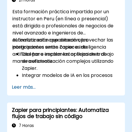
21 Horas
Esta formación práctica impartida por un
instructor en Peru (en línea o presencial)
está dirigida a profesionales de negocios de
nivel avanzado e ingenieros de
automatización que desean aprovechar las
Al finalizar esta capacitación, los
integraciones entre Zapier e inteligencia
participantes serán capaces de:
artificial para escalar las operaciones de
Diseñar e implementar flujos de trabajo
manera eficiente.
de automatización complejos utilizando
Zapier.
Integrar modelos de IA en los procesos
empresariales para obtener información
Leer más...
predictiva.
Optimizar las operaciones automatizando
tareas entre múltiples plataformas.
Zapier para principiantes: Automatiza
Supervisar y solucionar problemas de los
flujos de trabajo sin código
flujos de trabajo automatizados para
mejorar continuamente.
7 Horas