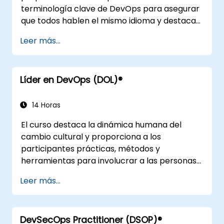
terminología clave de DevOps para asegurar
que todos hablen el mismo idioma y destaca
los beneficios de DevOps para apoyar el éxito
Leer más...
organizacional.
Líder en DevOps (DOL)®
14 Horas
El curso destaca la dinámica humana del
cambio cultural y proporciona a los
participantes prácticas, métodos y
herramientas para involucrar a las personas
en todo el espectro de DevOps mediante el
Leer más...
uso de escenarios y estudios de casos reales.
Al finalizar el curso, los participantes
contarán con elementos concretos que
DevSecOps Practitioner (DSOP)®
podrán aplicar al regresar a su puesto de