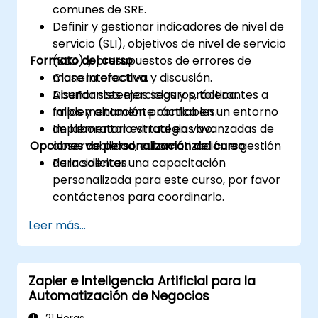
comunes de SRE.
Definir y gestionar indicadores de nivel de
servicio (SLI), objetivos de nivel de servicio
Formato del curso
(SLO) y presupuestos de errores de
manera efectiva.
Clase interactiva y discusión.
Diseñar sistemas seguros, tolerantes a
Abundantes ejercicios y práctica.
fallos y altamente confiables.
Implementación práctica en un entorno
Implementar estrategias avanzadas de
de laboratorio virtual en vivo.
Opciones de personalización del curso
observabilidad, automatización e gestión
de incidentes.
Para solicitar una capacitación
personalizada para este curso, por favor
contáctenos para coordinarlo.
Leer más...
Zapier e Inteligencia Artificial para la
Automatización de Negocios