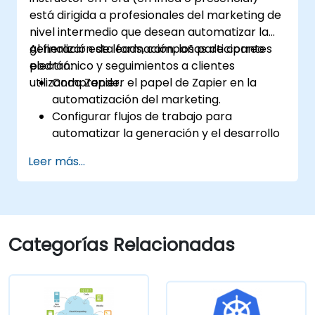
está dirigida a profesionales del marketing de
nivel intermedio que desean automatizar la
generación de leads, campañas de correo
Al finalizar esta formación, los participantes
electrónico y seguimientos a clientes
podrán:
utilizando Zapier.
Comprender el papel de Zapier en la
automatización del marketing.
Configurar flujos de trabajo para
automatizar la generación y el desarrollo
de leads.
Leer más...
Integrar herramientas de marketing
como CRMs, plataformas de correo
electrónico y herramientas de análisis.
Optimizar y solucionar problemas en los
flujos de trabajo de automatización para
Categorías Relacionadas
lograr la máxima eficiencia.