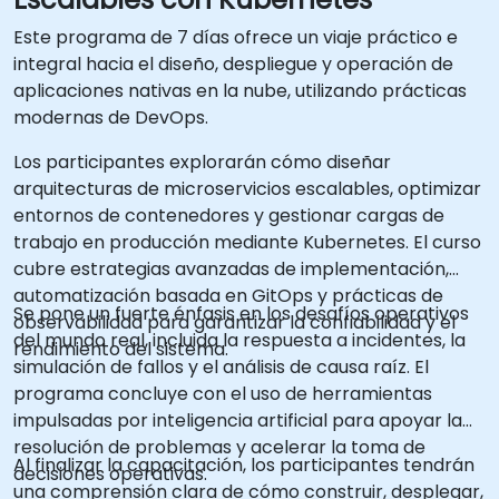
Este programa de 7 días ofrece un viaje práctico e
integral hacia el diseño, despliegue y operación de
aplicaciones nativas en la nube, utilizando prácticas
modernas de DevOps.
Los participantes explorarán cómo diseñar
arquitecturas de microservicios escalables, optimizar
entornos de contenedores y gestionar cargas de
trabajo en producción mediante Kubernetes. El curso
cubre estrategias avanzadas de implementación,
automatización basada en GitOps y prácticas de
Se pone un fuerte énfasis en los desafíos operativos
observabilidad para garantizar la confiabilidad y el
del mundo real, incluida la respuesta a incidentes, la
rendimiento del sistema.
simulación de fallos y el análisis de causa raíz. El
programa concluye con el uso de herramientas
impulsadas por inteligencia artificial para apoyar la
resolución de problemas y acelerar la toma de
Al finalizar la capacitación, los participantes tendrán
decisiones operativas.
una comprensión clara de cómo construir, desplegar,