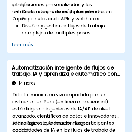
integraciones personalizadas y las
podrán:
automatizaciones de múltiples pasos en
Crear integraciones personalizadas en
Zapier.
Zapier utilizando APIs y webhooks.
Diseñar y gestionar flujos de trabajo
complejos de múltiples pasos.
Optimizar y depurar flujos de trabajo de
Leer más...
automatización avanzados.
Integrar Zapier con aplicaciones
propietarias o menos comunes.
Automatización inteligente de flujos de
trabajo: IA y aprendizaje automático con
Make
14 Horas
Esta formación en vivo impartida por un
instructor en Peru (en línea o presencial)
está dirigida a ingenieros de IA/AP de nivel
avanzado, científicos de datos e innovadores
tecnológicos que desean integrar
Al finalizar esta formación, los participantes
capacidades de IA en los flujos de trabajo de
podrán: