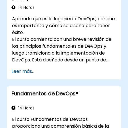
14 Horas
Aprende qué es la Ingeniería DevOps, por qué
es importante y cómo se diseña para tener
éxito.
El curso comienza con una breve revisión de
los principios fundamentales de DevOps y
luego transiciona a la implementación de
DevOps. Está diseñado desde un punto de
vista de ingeniería y cubre temas como
Leer más...
DevOps en relación con otros marcos de
trabajo, tecnologías, prácticas de diseño de
aplicaciones, prácticas de integración
Fundamentos de DevOps®
continua, entrega y despliegue continuo,
pruebas continuas, infraestructuras elásticas,
monitoreo, métricas, observabilidad,
14 Horas
gobernanza, aspectos humanos y tendencias
El curso Fundamentos de DevOps
futuras de la ingeniería DevOps.
proporciona una comprensión básica de la