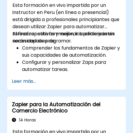
Esta formación en vivo impartida por un
instructor en Peru (en línea o presencial)
está dirigida a profesionales principiantes que
desean utilizar Zapier para automatizar
tareas repetitivas y mejorar la eficiencia sin
Al finalizar esta formación, los participantes
necesidad de programar.
serán capaces de:
Comprender los fundamentos de Zapier y
sus capacidades de automatización.
Configurar y personalizar Zaps para
automatizar tareas.
Integrar herramientas empresariales
Leer más...
populares con Zapier.
Gestionar y optimizar flujos de trabajo
automatizados.
Zapier para la Automatización del
Comercio Electrónico
14 Horas
Esta formación en vivo impartida por un