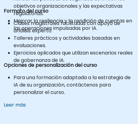
objetivos organizacionales y las expectativas
Formato del curso
regulatorias.
Mejorar la resiliencia y la rendición de cuentas en
Clases magistrales facilitadas con apoyo de
las operaciones impulsadas por IA.
análisis experto.
Talleres prácticos y actividades basadas en
evaluaciones.
Ejercicios aplicados que utilizan escenarios reales
de gobernanza de IA.
Opciones de personalización del curso
Para una formación adaptada a la estrategia de
IA de su organización, contáctenos para
personalizar el curso.
Leer más