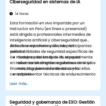
Ciberseguridad en sistemas de IA
14 Horas
Esta formación en vivo impartida por un
instructor en Peru (en línea o presencial)
está dirigida a profesionales intermedios de
inteligencia artificial y ciberseguridad que
desean comprender y abordar las
Al finalizar esta formación, los participantes
vulnerabilidades de seguridad específicas de
podrán:
los modelos y sistemas de IA, especialmente
Comprender los tipos de ataques
en industrias altamente reguladas como las
adversarios dirigidos a sistemas de IA y los
finanzas, la gobernanza de datos y la
métodos para defenderse contra ellos.
consultoría.
Implementar técnicas de endurecimiento
del modelo para asegurar los pipelines de
Leer más...
aprendizaje automático.
Garantizar la seguridad e integridad de
los datos en los modelos de aprendizaje
Seguridad y gobernanza de EXO: Gestión
automático.