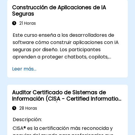
seguridad.
Construcción de Aplicaciones de IA
Integrar técnicas como el aislamiento
Seguras
(sandboxing), pruebas de penetración
interna (red teaming) y revisión humana
21 Horas
en procesos de producción.
Este curso enseña a los desarrolladores de
software cómo construir aplicaciones con IA
seguras por diseño. Los participantes
aprenden a proteger chatbots, copilots,
pipelines de RAG y agentes de IA contra
Leer más...
amenazas específicas de la IA, como
inyección de prompts, envenenamiento de
datos, abuso de herramientas, fugas de
Auditor Certificado de Sistemas de
secretos y salida del modelo insegura. El curso
Información (CISA - Certified Information
cubre el diseño seguro de prompts, seguridad
Systems Auditor)
de RAG, acceso de mínimo privilegio,
28 Horas
guardrails y pruebas de red-team, ayudando
Descripción:
a los desarrolladores a crear funcionalidades
CISA® es la certificación más reconocida y
de IA que sean seguras, confiables y