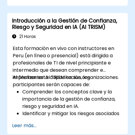
amenazas comunes específicas de la IA
como la inyección de instrucciones, el
Introducción a la Gestión de Confianza,
envenenamiento de RAG y el abuso de
Riesgo y Seguridad en IA (AI TRiSM)
agentes, y entienden cómo proteger los
sistemas de IA utilizando defensas en capas
21 Horas
que incluyen WAFs, AI gateways, seguridad de
Esta formación en vivo con instructores en
APIs y guardrails. A través de laboratorios
Peru (en línea o presencial) está dirigida a
prácticos y ejemplos del mundo real, los
profesionales de TI de nivel principiante e
estudiantes adquieren las habilidades para
intermedio que desean comprender e
identificar patrones de ataque de la IA,
implementar AI TRiSM en sus organizaciones.
Al finalizar esta capacitación, los
asegurar aplicaciones basadas en LLM e
participantes serán capaces de:
implementar defensas efectivas en runtime
Comprender los conceptos clave y la
para entornos de producción.
importancia de la gestión de confianza,
riesgo y seguridad en IA.
Identificar y mitigar los riesgos asociados
con los sistemas de IA.
Leer más...
Implementar las mejores prácticas de