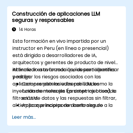
seguridad para la IA.
Entender el cumplimiento normativo y las
Construcción de aplicaciones LLM
consideraciones éticas para la IA.
seguras y responsables
Desarrollar estrategias para una
gobernanza y gestión efectivas de la IA.
14 Horas
Esta formación en vivo impartida por un
instructor en Peru (en línea o presencial)
está dirigida a desarrolladores de IA,
arquitectos y gerentes de producto de nivel
intermedio a avanzado que deseen identificar
Al finalizar esta formación, los participantes
y mitigar los riesgos asociados con las
podrán:
aplicaciones potenciadas por LLM, como la
Comprender las vulnerabilidades
inyección de mensajes (prompt injection), la
fundamentales de los sistemas basados
filtración de datos y las respuestas sin filtrar,
en LLM.
al tiempo que incorporan controles de
Aplicar principios de diseño seguro a la
seguridad como validación de entradas,
arquitectura de aplicaciones LLM.
Leer más...
supervisión humana en el proceso y barreras
Utilizar herramientas como Guardrails AI
de seguridad en las salidas.
y LangChain para validación, filtrado y