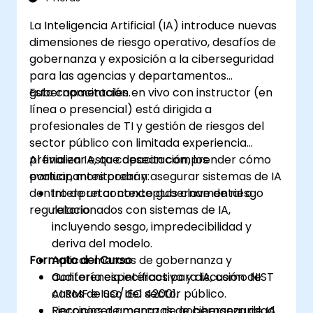
propios.
La Inteligencia Artificial (IA) introduce nuevas
dimensiones de riesgo operativo, desafíos de
gobernanza y exposición a la ciberseguridad
para las agencias y departamentos
gubernamentales.
Esta capacitación en vivo con instructor (en
línea o presencial) está dirigida a
profesionales de TI y gestión de riesgos del
sector público con limitada experiencia
previa en IA, que desean comprender cómo
Al finalizar esta capacitación, los
evaluar, monitorear y asegurar sistemas de IA
participantes podrán:
dentro de un contexto gubernamental o
Interpretar conceptos clave de riesgo
regulatorio.
relacionados con sistemas de IA,
incluyendo sesgo, impredecibilidad y
deriva del modelo.
Formato del Curso
Aplicar marcos de gobernanza y
auditoría específicos para IA, como NIST
Conferencia interactiva y discusión de
AI RMF e ISO/IEC 42001.
casos de uso del sector público.
Reconocer amenazas de ciberseguridad
Ejercicios de marco de gobernanza de IA