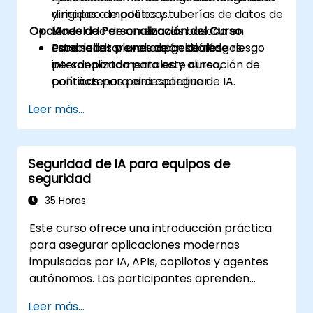
dirigidas a modelos y tuberías de datos de
y mapeo de políticas.
Opciones de Personalización del Curso
IA.
Modelado de amenazas basado en
Establecer planes de gestión de riesgo
escenarios y evaluación de riesgos.
Para solicitar una capacitación
interdepartamentales y alineación de
personalizada para este curso,
políticas para el despliegue de IA.
contáctenos para coordinar.
Leer más...
Seguridad de IA para equipos de
seguridad
35 Horas
Este curso ofrece una introducción práctica
para asegurar aplicaciones modernas
impulsadas por IA, APIs, copilotos y agentes
autónomos. Los participantes aprenden
cómo la seguridad de la IA difiere de la
Leer más...
seguridad web tradicional, exploran