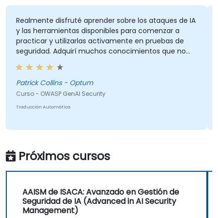
Realmente disfruté aprender sobre los ataques de IA
E
y las herramientas disponibles para comenzar a
p
practicar y utilizarlas activamente en pruebas de
seguridad. Adquirí muchos conocimientos que no
tenía al inicio, y el curso cumplió con lo que
M
esperaba. Mi parte favorita del entrenamiento fue el
C
navegador Comet, y quedé impresionado por lo que
Patrick Collins - Optum
Tr
podía hacer. Sin duda seguiré explorándolo más. En
Curso - OWASP GenAI Security
general, fue un excelente curso y disfruté aprender
Traducción Automática
sobre los Top 10 de OWASP para GenAI.
Próximos cursos
AAISM de ISACA: Avanzado en Gestión de
Seguridad de IA (Advanced in AI Security
Management)