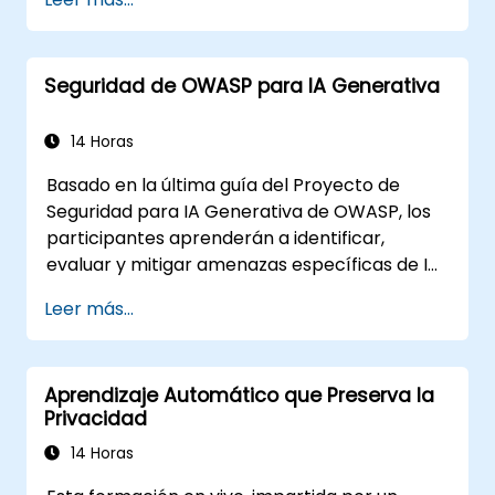
impulsadas por LLM.
Seguridad de OWASP para IA Generativa
14 Horas
Basado en la última guía del Proyecto de
Seguridad para IA Generativa de OWASP, los
participantes aprenderán a identificar,
evaluar y mitigar amenazas específicas de IA
mediante ejercicios prácticos y escenarios
Leer más...
del mundo real.
Aprendizaje Automático que Preserva la
Privacidad
14 Horas