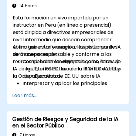
14 Horas
Esta formación en vivo impartida por un
instructor en Peru (en línea o presencial)
está dirigida a directivos empresariales de
nivel intermedio que desean comprender
cómo gobernar y asegurar los sistemas de IA
Al finalizar esta formación, los participantes
de manera responsable y conforme a los
serán capaces de:
marcos globales emergentes como la Ley de
Comprender los riesgos legales, éticos y
IA de la UE, el RGPD, la norma ISO/IEC 42001 y
regulatorios del uso de la IA en diferentes
la Orden Ejecutiva de EE. UU. sobre IA.
departamentos.
Interpretar y aplicar los principales
marcos de gobernanza de la IA (Ley de IA
Leer más...
de la UE, NIST AI RMF, ISO/IEC 42001).
Establecer políticas de seguridad,
auditoría y supervisión para el despliegue
Gestión de Riesgos y Seguridad de la IA
de la IA en la empresa.
en el Sector Público
Desarrollar directrices de adquisición y
uso para sistemas de IA de terceros y
7 Horas