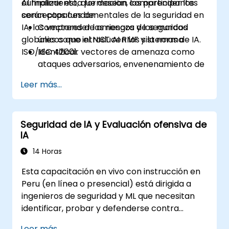
cumplimiento, que desean comprender los
Al finalizar esta formación, los participantes
conceptos fundamentales de la seguridad en
serán capaces de:
IA, los vectores de amenaza y los marcos
Comprender los riesgos de seguridad
globales como el NIST AI RMF y la norma
únicos que introducen los sistemas de IA.
ISO/IEC 42001.
Identificar vectores de amenaza como
ataques adversarios, envenenamiento de
datos e inversión de modelos.
Leer más...
Aplicar modelos de gobernanza
fundamentales como el Marco de
Gestión de Riesgos de IA del NIST (NIST AI
Seguridad de IA y Evaluación ofensiva de
RMF).
IA
Alinear el uso de la IA con estándares
emergentes, directrices de cumplimiento
14 Horas
y principios éticos.
Esta capacitación en vivo con instrucción en
Peru (en línea o presencial) está dirigida a
ingenieros de seguridad y ML que necesitan
identificar, probar y defenderse contra
ataques a modelos de IA y aplicaciones
Leer más...