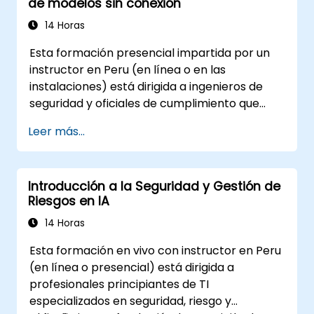
de modelos sin conexión
Navegar por los requisitos de
cumplimiento normativo relacionados
14 Horas
con la seguridad de la IA.
Esta formación presencial impartida por un
instructor en Peru (en línea o en las
instalaciones) está dirigida a ingenieros de
seguridad y oficiales de cumplimiento que
desean endurecer los despliegues de EXO,
Leer más...
controlar el acceso a modelos y gobernar las
cargas de trabajo de inteligencia artificial que
operan completamente in situ.
Introducción a la Seguridad y Gestión de
Riesgos en IA
14 Horas
Esta formación en vivo con instructor en Peru
(en línea o presencial) está dirigida a
profesionales principiantes de TI
especializados en seguridad, riesgo y